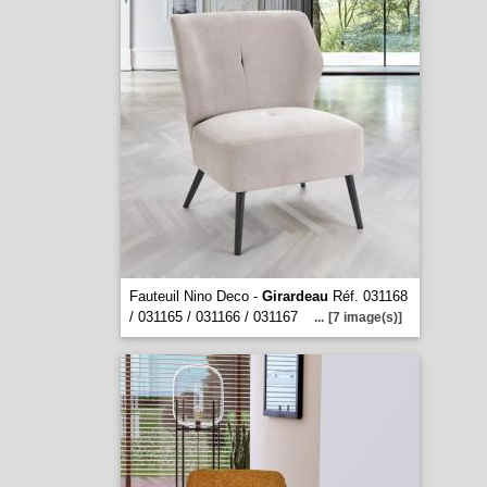
Fauteuil Nino Deco -
Girardeau
Réf. 031168
/ 031165 / 031166 / 031167
...
[7 image(s)]