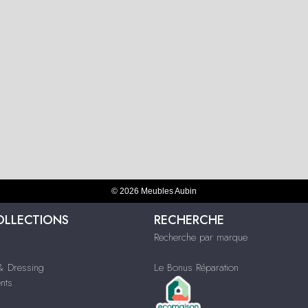
© 2026 Meubles Aubin
OLLECTIONS
RECHERCHE
Recherche par marque
 Dressing
Le Bonus Réparation
nts