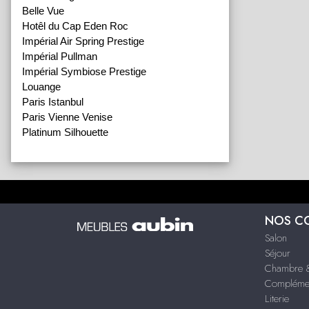
Belle Vue
Hotêl du Cap Eden Roc
Impérial Air Spring Prestige
Impérial Pullman
Impérial Symbiose Prestige
Louange
Paris Istanbul
Paris Vienne Venise
Platinum Silhouette
NOS C
Salon
Séjour
Chambre &
Compléme
Literie